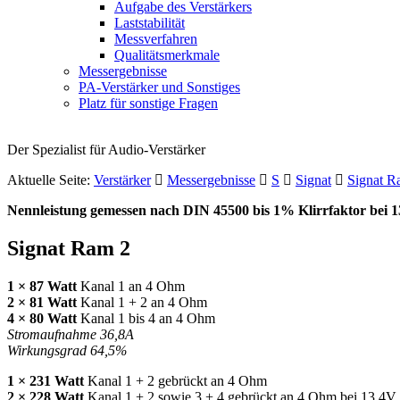
Aufgabe des Verstärkers
Laststabilität
Messverfahren
Qualitätsmerkmale
Messergebnisse
PA-Verstärker und Sonstiges
Platz für sonstige Fragen
Der Spezialist für Audio-Verstärker
Aktuelle Seite:
Verstärker
Messergebnisse
S
Signat
Signat R
Nennleistung gemessen nach
DIN
45500 bis 1% Klirrfaktor bei 
Signat Ram 2
1 × 87 Watt
Kanal 1 an 4 Ohm
2 × 81 Watt
Kanal 1 + 2 an 4 Ohm
4 × 80 Watt
Kanal 1 bis 4 an 4 Ohm
Stromaufnahme 36,8A
Wirkungsgrad 64,5%
1 × 231 Watt
Kanal 1 + 2 gebrückt an 4 Ohm
2 × 228 Watt
Kanal 1 + 2 sowie 3 + 4 gebrückt an 4 Ohm bei 13,4