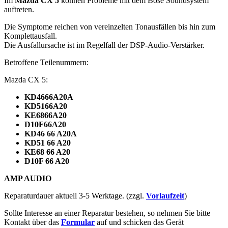
Im
Mazda CX 5
können Probleme mit dem Bose Soundsystem
auftreten.
Die Symptome reichen von vereinzelten Tonausfällen bis hin zum
Komplettausfall.
Die Ausfallursache ist im Regelfall der
DSP
-Audio-Verstärker.
Betroffene Teilenummern:
Mazda CX 5:
KD4666A20A
KD5166A20
KE6866A20
D10F66A20
KD46 66 A20A
KD51 66 A20
KE68 66 A20
D10F 66 A20
AMP
AUDIO
Reparaturdauer aktuell 3-5 Werktage. (zzgl.
Vorlaufzeit
)
Sollte Interesse an einer Reparatur bestehen, so nehmen Sie bitte
Kontakt über das
Formular
auf und schicken das Gerät