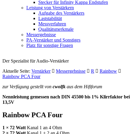
Stecker für Infinity Kappa Endstufen
Leistung von Verstärkern
Aufgabe des Verstärkers
Laststabilität
Messverfahren
Qualitätsmerkmale
Messergebnisse
PA-Verstärker und Sonstiges
Platz für sonstige Fragen
Der Spezialist für Audio-Verstärker
Aktuelle Seite:
Verstärker
Messergebnisse
R
Rainbow
Rainbow PCA Four
zur Verfügung gestellt von
cwolfk
aus dem Hififorum
Nennleistung gemessen nach
DIN
45500 bis 1% Klirrfaktor bei
13,5V
Rainbow
PCA
Four
1 × 72 Watt
Kanal 1 an 4 Ohm
2 × 72 Watt
Kanal 1 + 2 an 4 Ohm