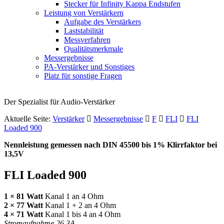
Stecker für Infinity Kappa Endstufen
Leistung von Verstärkern
Aufgabe des Verstärkers
Laststabilität
Messverfahren
Qualitätsmerkmale
Messergebnisse
PA-Verstärker und Sonstiges
Platz für sonstige Fragen
Der Spezialist für Audio-Verstärker
Aktuelle Seite:
Verstärker
Messergebnisse
F
FLI
FLI
Loaded 900
Nennleistung gemessen nach
DIN
45500 bis 1% Klirrfaktor bei
13,5V
FLI
Loaded 900
1 × 81 Watt
Kanal 1 an 4 Ohm
2 × 77 Watt
Kanal 1 + 2 an 4 Ohm
4 × 71 Watt
Kanal 1 bis 4 an 4 Ohm
Stromaufnahme 26,3A