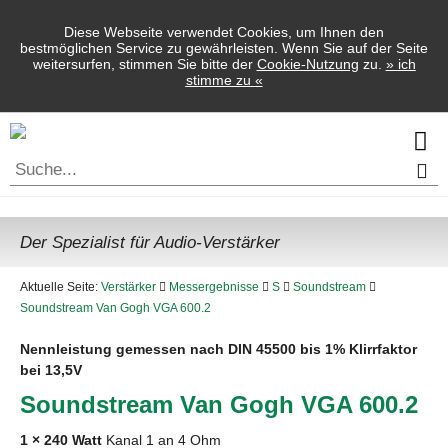
Diese Webseite verwendet Cookies, um Ihnen den
bestmöglichen Service zu gewährleisten. Wenn Sie auf der Seite
weitersurfen, stimmen Sie bitte der
Cookie-Nutzung
zu.
»
ich
stimme zu
«
Der Spezialist für Audio-Verstärker
Aktuelle Seite:
Verstärker
Messergebnisse
S
Soundstream
Soundstream Van Gogh VGA 600.2
Nennleistung gemessen nach
DIN
45500 bis 1% Klirrfaktor
bei 13,5V
Soundstream Van Gogh
VGA
600.2
1 × 240 Watt
Kanal 1 an 4 Ohm