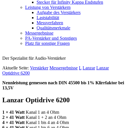
Stecker für Infinity Kappa Endstufen
Leistung von Verstärkern
Aufgabe des Verstärkers
Laststabilität
Messverfahren
Qualitätsmerkmale
Messergebnisse
PA-Verstärker und Sonstiges
Platz für sonstige Fragen
Der Spezialist für Audio-Verstärker
Aktuelle Seite:
Verstärker
Messergebnisse
L
Lanzar
Lanzar
Optidrive 6200
Nennleistung gemessen nach
DIN
45500 bis 1% Klirrfaktor bei
13,5V
Lanzar Optidrive 6200
1 × 41 Watt
Kanal 1 an 4 Ohm
2 × 41 Watt
Kanal 1 + 2 an 4 Ohm
4 × 41 Watt
Kanal 1 bis 4 an 4 Ohm
6 × 41 Watt
Kanal 1 bis 6 an 4 Ohm