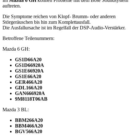
Im
Mazda 6 GH
können Probleme mit dem Bose Soundsystem
auftreten.
Die Symptome reichen von Klopf- Brumm- oder anderen
Störgeräuschen bis hin zum Komplettausfall.
Die Ausfallursache ist im Regelfall der
DSP
-Audio-Verstärker.
Betroffene Teilenummern:
Mazda 6 GH:
GS1D66A20
GS1D66920A
GS1E66920A
GS1E66A20
GER466A20
GDL166A20
GAN666920A
9M8118T06AB
Mazda 3 BL:
BBM266A20
BBM466A20
BGV566A20