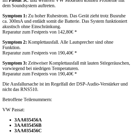
Im
Passat 3C
und weiteren VW Modellen können Probleme mit
dem Soundsystem auftreten.
Symptom 1:
Zu hoher Ruhestrom. Das Gerät zieht trotz Busruhe
ca. 300mA und entlädt somit die Batterie. Das System funktioniert
akustisch ohne Einschränkung.
Reparatur zum Festpreis von 142,80€ *
Symptom 2:
Komplettausfall. Alle Lautsprecher sind ohne
Funktion.
Reparatur zum Festpreis von 190,40€ *
Symptom 3:
Zeitweiser Komplettausfall mit lauten Störgeräuschen,
vorwiegend bei niedrigen Temperaturen.
Reparatur zum Festpreis von 190,40€ *
Die Ausfallursache ist im Regelfall der
DSP
-Audio-Verstärker und
nicht das RNS510.
Betroffene Teilenummern:
VW Passat:
3AA035456A
3AA035456B
3AA035456C