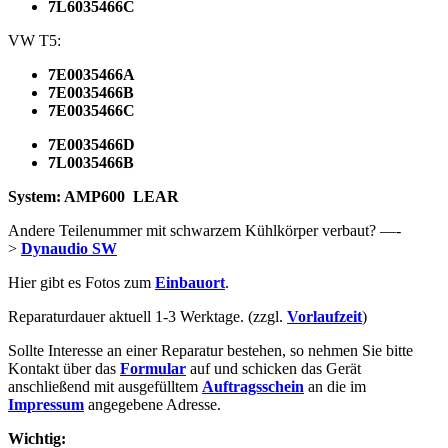
7L6035466C
VW T5:
7E0035466A
7E0035466B
7E0035466C
7E0035466D
7L0035466B
System: AMP600
LEAR
Andere Teilenummer mit schwarzem Kühlkörper verbaut? —-
>
Dynaudio SW
Hier gibt es Fotos zum
Einbauort
.
Reparaturdauer aktuell 1-3 Werktage. (zzgl.
Vorlaufzeit
)
Sollte Interesse an einer Reparatur bestehen, so nehmen Sie bitte
Kontakt über das
Formular
auf und schicken das Gerät
anschließend mit ausgefülltem
Auftragsschein
an die im
Impressum
angegebene Adresse.
Wichtig: