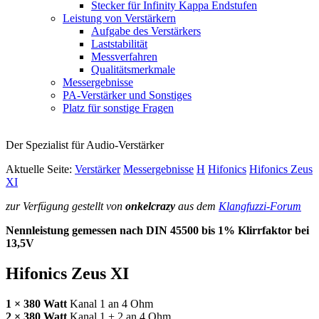
Stecker für Infinity Kappa Endstufen
Leistung von Verstärkern
Aufgabe des Verstärkers
Laststabilität
Messverfahren
Qualitätsmerkmale
Messergebnisse
PA-Verstärker und Sonstiges
Platz für sonstige Fragen
Der Spezialist für Audio-Verstärker
Aktuelle Seite:
Verstärker
Messergebnisse
H
Hifonics
Hifonics Zeus
XI
zur Verfügung gestellt von
onkelcrazy
aus dem
Klangfuzzi-Forum
Nennleistung gemessen nach
DIN
45500 bis 1% Klirrfaktor bei
13,5V
Hifonics Zeus XI
1 × 380 Watt
Kanal 1 an 4 Ohm
2 × 380 Watt
Kanal 1 + 2 an 4 Ohm