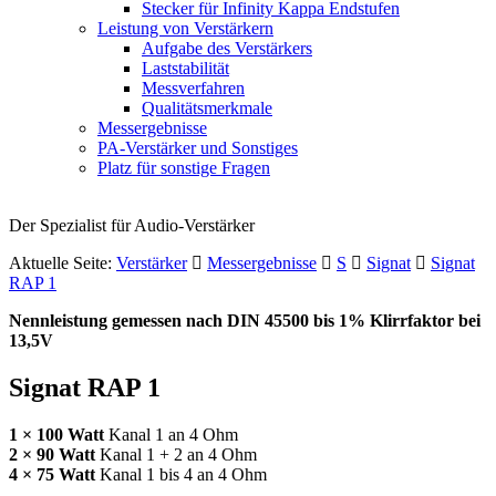
Stecker für Infinity Kappa Endstufen
Leistung von Verstärkern
Aufgabe des Verstärkers
Laststabilität
Messverfahren
Qualitätsmerkmale
Messergebnisse
PA-Verstärker und Sonstiges
Platz für sonstige Fragen
Der Spezialist für Audio-Verstärker
Aktuelle Seite:
Verstärker
Messergebnisse
S
Signat
Signat
RAP 1
Nennleistung gemessen nach
DIN
45500 bis 1% Klirrfaktor bei
13,5V
Signat
RAP
1
1 × 100 Watt
Kanal 1 an 4 Ohm
2 × 90 Watt
Kanal 1 + 2 an 4 Ohm
4 × 75 Watt
Kanal 1 bis 4 an 4 Ohm