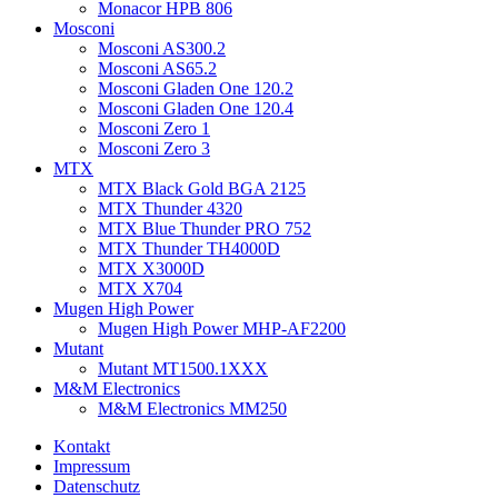
Monacor HPB 806
Mosconi
Mosconi AS300.2
Mosconi AS65.2
Mosconi Gladen One 120.2
Mosconi Gladen One 120.4
Mosconi Zero 1
Mosconi Zero 3
MTX
MTX Black Gold BGA 2125
MTX Thunder 4320
MTX Blue Thunder PRO 752
MTX Thunder TH4000D
MTX X3000D
MTX X704
Mugen High Power
Mugen High Power MHP-AF2200
Mutant
Mutant MT1500.1XXX
M&M Electronics
M&M Electronics MM250
Kontakt
Impressum
Datenschutz