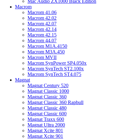
Mac Audio ZX1000 Black Edition
Macrom
Macrom 41.06
Macrom 42.02
Macrom 42.07
Macrom 42.14
Macrom 42.15
Macrom 44.07
Macrom M1A.4150
Macrom M3A.450
Macrom MVII
Macrom SynPower SP4.050x
Macrom SynTech ST2.100x
Macrom SynTech ST4.075
Magnat
Magnat Century 520
Magnat Classic 1000
Magnat Classic 360
Magnat Classic 360 Rapbull
Magnat Classic 480
Magnat Classic 600
Magnat Traxx 600
Magnat Ultra 2000
Magnat Xcite 801
Magnat Xcite 901