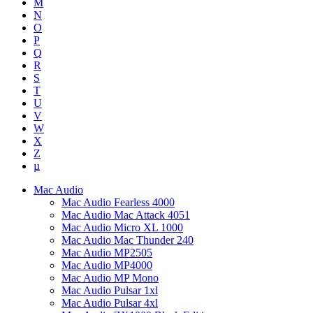
M
N
O
P
Q
R
S
T
U
V
W
X
Z
µ
Mac Audio
Mac Audio Fearless 4000
Mac Audio Mac Attack 4051
Mac Audio Micro XL 1000
Mac Audio Mac Thunder 240
Mac Audio MP2505
Mac Audio MP4000
Mac Audio MP Mono
Mac Audio Pulsar 1xl
Mac Audio Pulsar 4xl