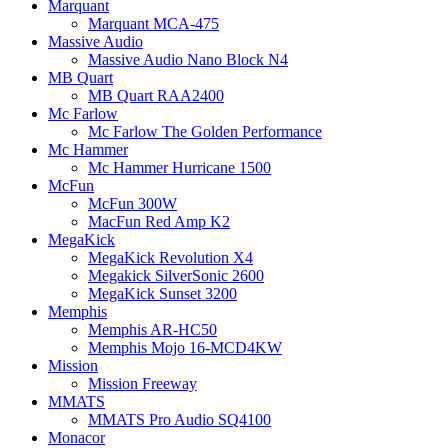
Marquant
Marquant MCA-475
Massive Audio
Massive Audio Nano Block N4
MB Quart
MB Quart RAA2400
Mc Farlow
Mc Farlow The Golden Performance
Mc Hammer
Mc Hammer Hurricane 1500
McFun
McFun 300W
MacFun Red Amp K2
MegaKick
MegaKick Revolution X4
Megakick SilverSonic 2600
MegaKick Sunset 3200
Memphis
Memphis AR-HC50
Memphis Mojo 16-MCD4KW
Mission
Mission Freeway
MMATS
MMATS Pro Audio SQ4100
Monacor