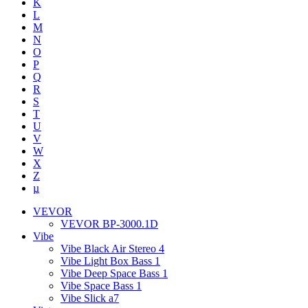
K
L
M
N
O
P
Q
R
S
T
U
V
W
X
Z
µ
VEVOR
VEVOR BP-3000.1D
Vibe
Vibe Black Air Stereo 4
Vibe Light Box Bass 1
Vibe Deep Space Bass 1
Vibe Space Bass 1
Vibe Slick a7