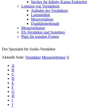
Stecker für Infinity Kappa Endstufen
Leistung von Verstärkern
Aufgabe des Verstärkers
Laststabilität
Messverfahren
Qualitätsmerkmale
Messergebnisse
PA-Verstärker und Sonstiges
Platz für sonstige Fragen
Der Spezialist für Audio-Verstärker
Aktuelle Seite:
Verstärker
Messergebnisse
V
A
B
C
D
E
F
G
H
I
J