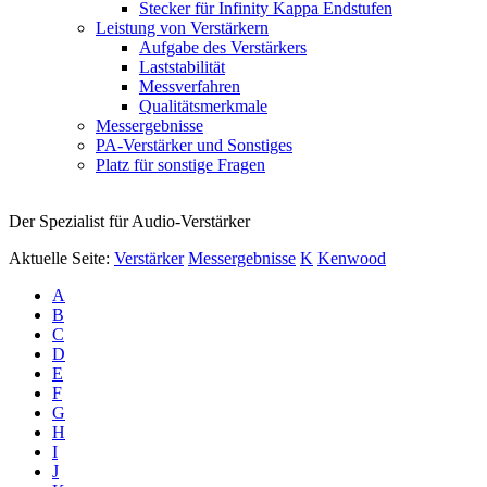
Stecker für Infinity Kappa Endstufen
Leistung von Verstärkern
Aufgabe des Verstärkers
Laststabilität
Messverfahren
Qualitätsmerkmale
Messergebnisse
PA-Verstärker und Sonstiges
Platz für sonstige Fragen
Der Spezialist für Audio-Verstärker
Aktuelle Seite:
Verstärker
Messergebnisse
K
Kenwood
A
B
C
D
E
F
G
H
I
J