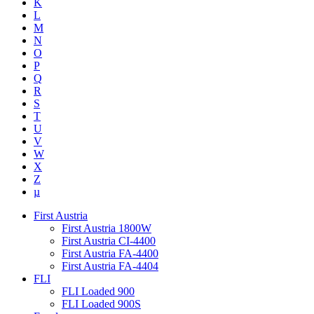
K
L
M
N
O
P
Q
R
S
T
U
V
W
X
Z
µ
First Austria
First Austria 1800W
First Austria CI-4400
First Austria FA-4400
First Austria FA-4404
FLI
FLI Loaded 900
FLI Loaded 900S