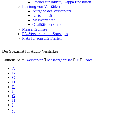
Stecker für Infinity Kappa Endstufen
Leistung von Verstärkern
Aufgabe des Verstärkers
Laststabilität
Messverfahren
Qualitätsmerkmale
Messergebnisse
PA-Verstärker und Sonstiges
Platz für sonstige Fragen
Der Spezialist für Audio-Verstärker
Aktuelle Seite:
Verstärker
Messergebnisse
F
Force
A
B
C
D
E
F
G
H
I
J