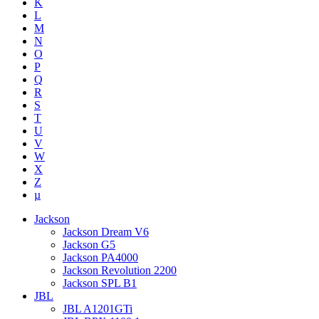
K
L
M
N
O
P
Q
R
S
T
U
V
W
X
Z
µ
Jackson
Jackson Dream V6
Jackson G5
Jackson PA4000
Jackson Revolution 2200
Jackson SPL B1
JBL
JBL A1201GTi