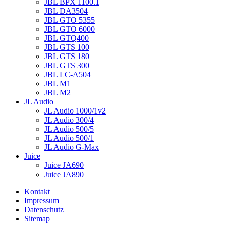
JBL BPX 1100.1
JBL DA3504
JBL GTO 5355
JBL GTO 6000
JBL GTQ400
JBL GTS 100
JBL GTS 180
JBL GTS 300
JBL LC-A504
JBL M1
JBL M2
JL Audio
JL Audio 1000/1v2
JL Audio 300/4
JL Audio 500/5
JL Audio 500/1
JL Audio G-Max
Juice
Juice JA690
Juice JA890
Kontakt
Impressum
Datenschutz
Sitemap