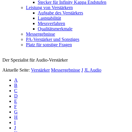
Stecker für Infinity Kappa Endstufen
Leistung von Verstärkern
Aufgabe des Verstärkers
Laststabilität
Messverfahren
Qualitätsmerkmale
Messergebnisse
PA-Verstärker und Sonstiges
Platz für sonstige Fragen
Der Spezialist für Audio-Verstärker
Aktuelle Seite:
Verstärker
Messergebnisse
J
JL Audio
A
B
C
D
E
F
G
H
I
J