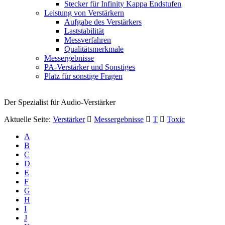
Stecker für Infinity Kappa Endstufen
Leistung von Verstärkern
Aufgabe des Verstärkers
Laststabilität
Messverfahren
Qualitätsmerkmale
Messergebnisse
PA-Verstärker und Sonstiges
Platz für sonstige Fragen
Der Spezialist für Audio-Verstärker
Aktuelle Seite:
Verstärker
Messergebnisse
T
Toxic
A
B
C
D
E
F
G
H
I
J