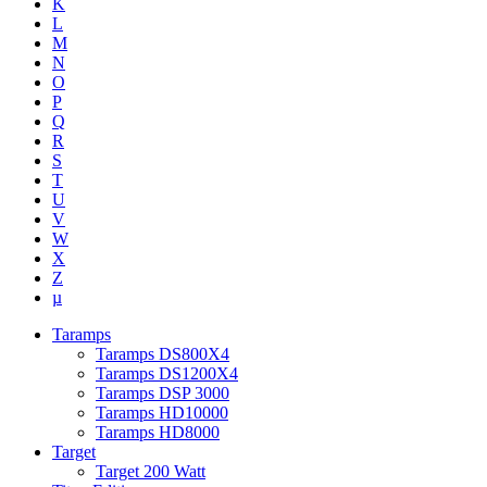
K
L
M
N
O
P
Q
R
S
T
U
V
W
X
Z
µ
Taramps
Taramps DS800X4
Taramps DS1200X4
Taramps DSP 3000
Taramps HD10000
Taramps HD8000
Target
Target 200 Watt